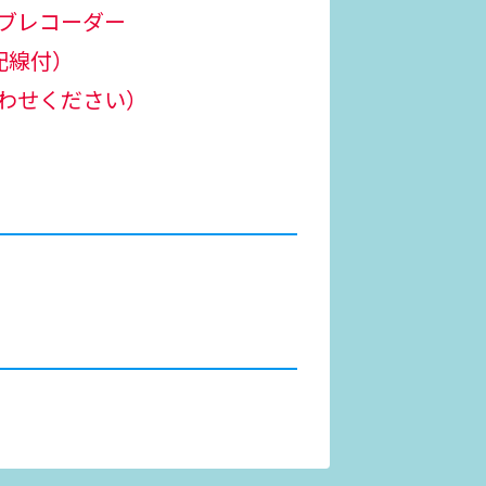
ブレコーダー
視配線付）
わせください）