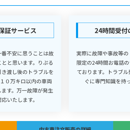
保証サービス
24時間受
一番不安に思うことは故
実際に故障や事故等の
ことと思います。りぷる
限定の24時間お電話
引き渡し後のトラブルを
ております。トラブル
離１０万キロ以内の車両
ぐに専門知識を持
します。万一故障が発生
対応いたします。
中古車注文販売の詳細